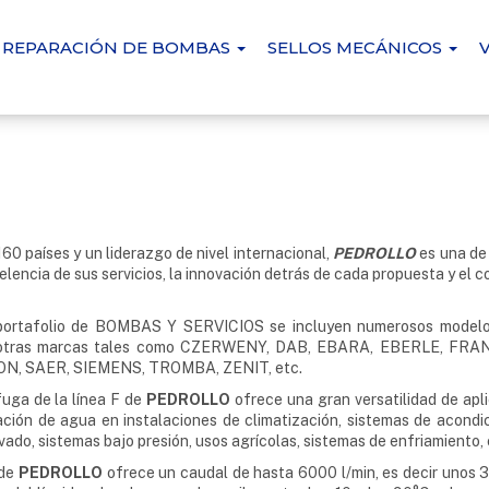
REPARACIÓN DE BOMBAS
SELLOS MECÁNICOS
160 países y un liderazgo de nivel internacional,
PEDROLLO
es una de
celencia de sus servicios, la innovación detrás de cada propuesta y el
o portafolio de BOMBAS Y SERVICIOS se incluyen numerosos modelos
s otras marcas tales como CZERWENY, DAB, EBARA, EBERLE, F
, SAER, SIEMENS, TROMBA, ZENIT, etc.
fuga de la línea F de
PEDROLLO
ofrece una gran versatilidad de apli
ación de agua en instalaciones de climatización, sistemas de acondic
avado, sistemas bajo presión, usos agrícolas, sistemas de enfriamiento,
 de
PEDROLLO
ofrece un caudal de hasta 6000 l/min, es decir unos 