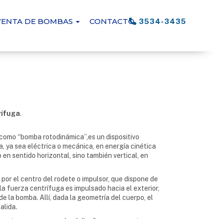
VENTA DE BOMBAS
CONTACTO
3534-3435
rífuga
.
como “bomba rotodinámica”,es un dispositivo
, ya sea eléctrica o mecánica, en energía cinética
o en sentido horizontal, sino también vertical, en
 por el centro del rodete o impulsor, que dispone de
 la fuerza centrífuga es impulsado hacia el exterior,
e la bomba. Allí, dada la geometría del cuerpo, el
alida.